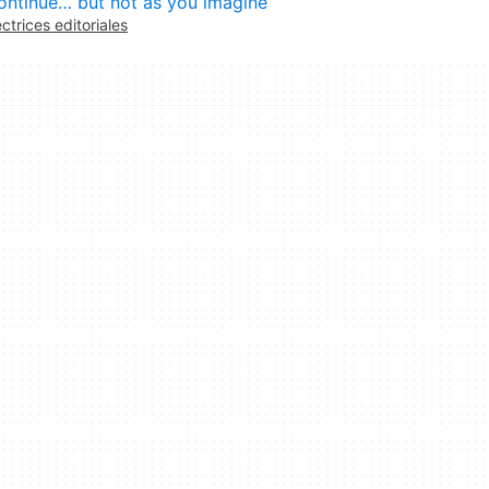
ontinue… but not as you imagine
ectrices editoriales