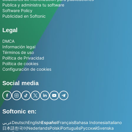
Publica y administra tu software
Software Policy
Publicidad en Softonic
Legal
DMCA
Información legal
Términos de uso
Política de Privacidad
Política de cookies
Configuración de cookies
Social media
Softonic en:
عربي
Deutsch
English
Español
Français
Bahasa Indonesia
Italiano
日本語
한국어
Nederlands
Polski
Português
Русский
Svenska