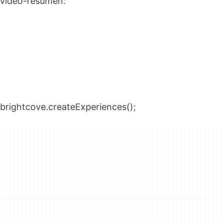
vídeo-resumen:
brightcove.createExperiences();