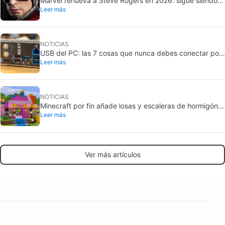
Marvel renueva a Steve Rogers en 2026: sigue siendo
Leer más
Capitán América
NOTICIAS
USB del PC: las 7 cosas que nunca debes conectar por
Leer más
seguridad
NOTICIAS
Minecraft por fin añade losas y escaleras de hormigón:
Leer más
ya están en pruebas
Ver más artículos