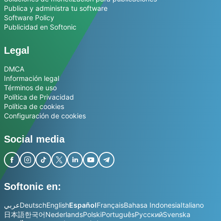
Publica y administra tu software
Software Policy
Publicidad en Softonic
Legal
DMCA
Información legal
Términos de uso
Política de Privacidad
Política de cookies
Configuración de cookies
Social media
Softonic en:
عربي
Deutsch
English
Español
Français
Bahasa Indonesia
Italiano
日本語
한국어
Nederlands
Polski
Português
Русский
Svenska