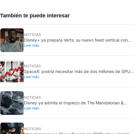
También te puede interesar
NOTICIAS
Disney+ ya prepara Verts: su nuevo feed vertical con
Leer más
TikTok
NOTICIAS
SpaceX: podría necesitar más de dos millones de GPU
Leer más
Rubin de Nvidia
NOTICIAS
Disney ya admite el tropiezo de The Mandalorian &
Leer más
Grogu: no cumplió en taquilla
NOTICIAS