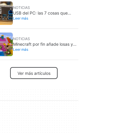
NOTICIAS
USB del PC: las 7 cosas que
Leer más
nunca debes conectar por
seguridad
NOTICIAS
Minecraft por fin añade losas y
Leer más
escaleras de hormigón: ya están
en pruebas
Ver más artículos