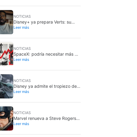
NOTICIAS
Disney+ ya prepara Verts: su
Leer más
nuevo feed vertical con TikTok
NOTICIAS
SpaceX: podría necesitar más de
Leer más
dos millones de GPU Rubin de
Nvidia
NOTICIAS
Disney ya admite el tropiezo de
Leer más
The Mandalorian & Grogu: no
cumplió en taquilla
NOTICIAS
Marvel renueva a Steve Rogers
Leer más
en 2026: sigue siendo Capitán
América