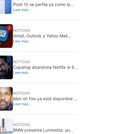
Pixel 10 se perfila ya como la
Leer más
compra más inteligente: el Pixel
11 subiría 100 dólares
NOTICIAS
Gmail, Outlook y Yahoo Mail
Leer más
siguen siendo menos seguros
que los chats
NOTICIAS
Copshop abandona Netflix el 9
Leer más
de agosto: el thriller de Gerard
Butler apura sus últimos días
NOTICIAS
Man on Fire ya está disponible en
Leer más
streaming: así ha envejecido el
thriller de Denzel Washington
NOTICIAS
BMW presenta Luminetta: un