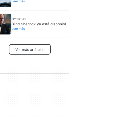
Leer más
coche solar que genera más
energía de la que consume
NOTICIAS
Blind Sherlock ya está disponible
Leer más
en Netflix: misterio policíaco con
un protagonista ciego
Ver más artículos