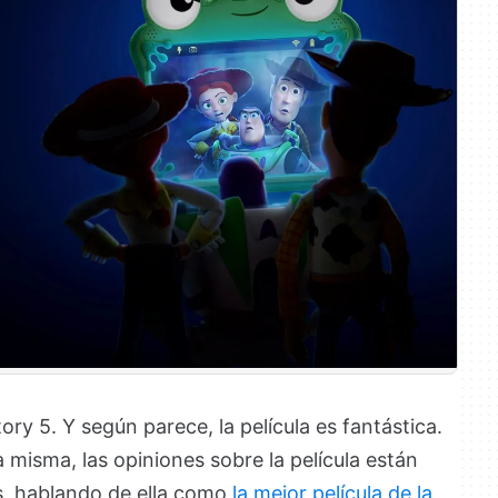
ry 5. Y según parece, la película es fantástica.
 misma, las opiniones sobre la película están
, hablando de ella como
la mejor película de la