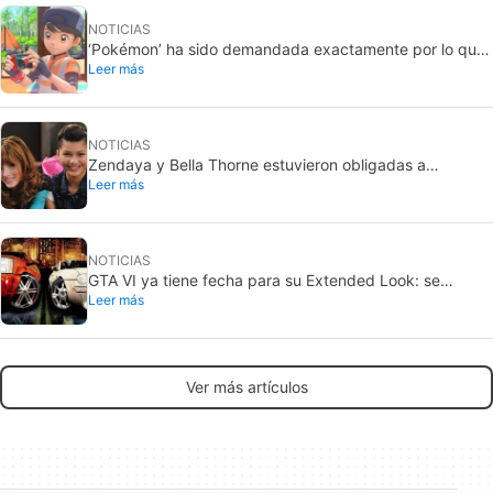
NOTICIAS
‘Pokémon’ ha sido demandada exactamente por lo que
Leer más
jamás querría: grabar a gente sin su consentimiento en
el baño
NOTICIAS
Zendaya y Bella Thorne estuvieron obligadas a
Leer más
enfrentarse cuando eran actrices infantiles en Disney.
“La cosa se puso mal”
NOTICIAS
GTA VI ya tiene fecha para su Extended Look: se
Leer más
estrena en Netflix
Ver más artículos