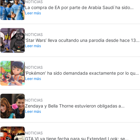
NOTICIAS
La compra de EA por parte de Arabia Saudí ha sido
Leer más
finalizada, y eso son malas noticias para todos
NOTICIAS
‘Star Wars’ lleva ocultando una parodia desde hace 13
Leer más
años. Ahora por fin la sacará a la luz… pero solo para
unos pocos
NOTICIAS
‘Pokémon’ ha sido demandada exactamente por lo que
Leer más
jamás querría: grabar a gente sin su consentimiento en
el baño
NOTICIAS
Zendaya y Bella Thorne estuvieron obligadas a
Leer más
enfrentarse cuando eran actrices infantiles en Disney.
“La cosa se puso mal”
NOTICIAS
GTA VI ya tiene fecha para su Extended Look: se