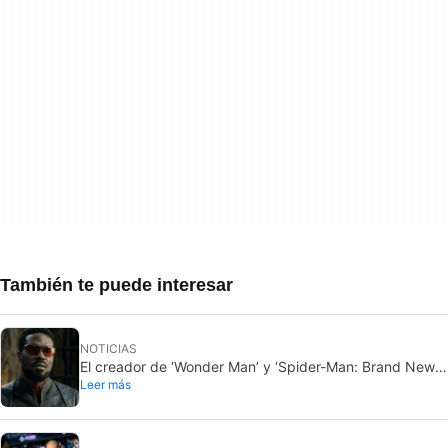
También te puede interesar
NOTICIAS
El creador de ‘Wonder Man’ y ‘Spider-Man: Brand New
Leer más
Day’ no entiende por qué la serie fue cancelada
abruptamente rompiéndole el corazón