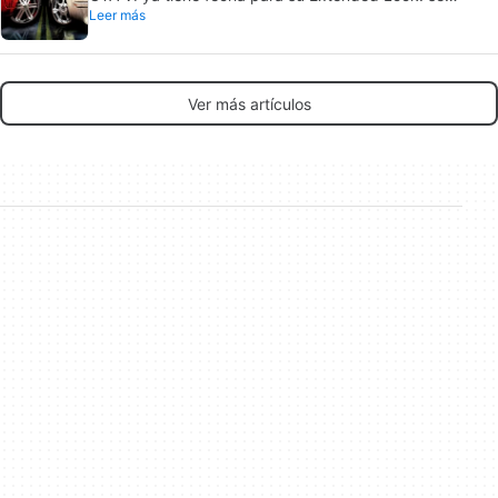
Leer más
estrena en Netflix
Ver más artículos