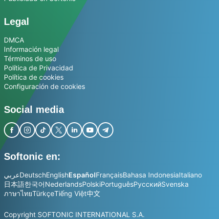
Legal
DMCA
Información legal
Términos de uso
Política de Privacidad
Política de cookies
Configuración de cookies
Social media
Softonic en:
عربي
Deutsch
English
Español
Français
Bahasa Indonesia
Italiano
日本語
한국어
Nederlands
Polski
Português
Русский
Svenska
ภาษาไทย
Türkçe
Tiếng Việt
中文
Copyright SOFTONIC INTERNATIONAL S.A.