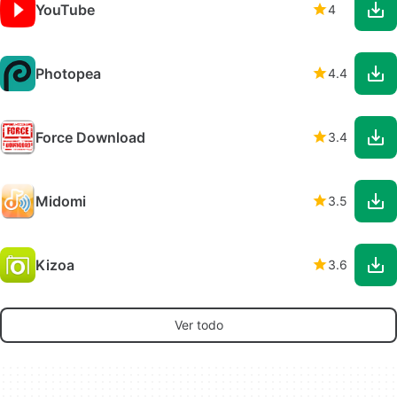
YouTube
4
Photopea
4.4
Force Download
3.4
Midomi
3.5
Kizoa
3.6
Ver todo