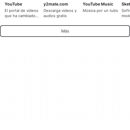
YouTube
y2mate.com
YouTube Music
Ske
El portal de vídeos
Descarga videos y
Música por un tubo
Soft
que ha cambiado
audios gratis
mod
Internet
grat
Más