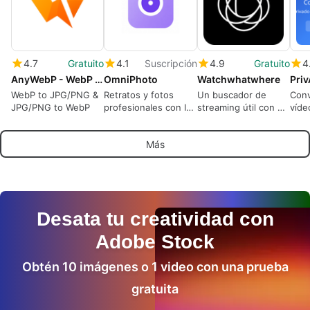
4.7
Gratuito
4.1
Suscripción
4.9
Gratuito
4
AnyWebP - WebP Converter
OmniPhoto
Watchwhatwhere
Pri
WebP to JPG/PNG &
Retratos y fotos
Un buscador de
Conv
JPG/PNG to WebP
profesionales con IA.
streaming útil con un
víde
Más de 50 estilos de
propósito claro y
dire
estudio, resultados
práctico
nave
Más
fotorrealistas, no se
Priv
necesita fotógrafo.
gara
Desata tu creatividad con
Adobe Stock
Obtén 10 imágenes o 1 video con una prueba
gratuita