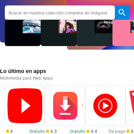
Buscar en el sitio web de Adobe.com
Videos
Audio
Imágenes
Lo último en apps
Multimedia para Web Apps
4
Gratuito
4.3
Gratuito
4.4
De pago
4