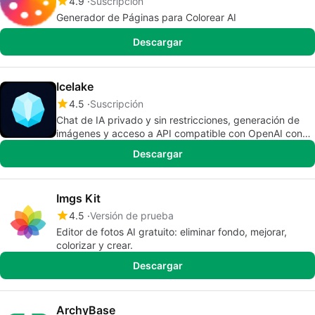
4.9
Suscripción
Generador de Páginas para Colorear AI
Descargar
Icelake
4.5
Suscripción
Chat de IA privado y sin restricciones, generación de
imágenes y acceso a API compatible con OpenAI con
modelos sin filtrar y sin retención de datos de tu uso.
Descargar
Imgs Kit
4.5
Versión de prueba
Editor de fotos AI gratuito: eliminar fondo, mejorar,
colorizar y crear.
Descargar
ArchyBase