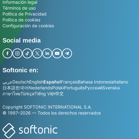
Información legal
Términos de uso
Política de Privacidad
Política de cookies
Configuración de cookies
Social media
Softonic en:
عربي
Deutsch
English
Español
Français
Bahasa Indonesia
Italiano
日本語
한국어
Nederlands
Polski
Português
Русский
Svenska
ภาษาไทย
Türkçe
Tiếng Việt
中文
Copyright SOFTONIC INTERNATIONAL S.A.
© 1997–2026 — Todos los derechos reservados