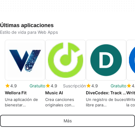
Últimas aplicaciones
Estilo de vida para Web Apps
4.9
Gratuito
4.9
Suscripción
4.9
Gratuito
4
Wellora Fit
Music AI
DiveCodex: Track your dives. Share your underwater world.
Writ
Una aplicación de
Crea canciones
Un registro de buceo
Writ
bienestar
originales con
libre para
la c
personalizada para
MusicAI: el mejor
buceadores. Registra
SEO 
una vida saludable a
generador de música
cada detalle, rastrea
para
Más
largo plazo
AI y generador de
la vida marina,
come
videos musicales AI
comparte tus fotos.
que convierte ideas