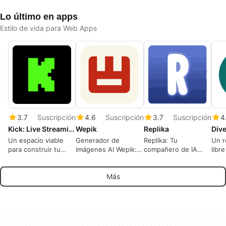
y letras en música
libre de derechos en
Lo último en apps
segundos.
Estilo de vida para Web Apps
3.7
Suscripción
4.6
Suscripción
3.7
Suscripción
4
Kick: Live Streaming
Wepik
Replika
Un espacio viable
Generador de
Replika: Tu
Un r
para construir tu
imágenes AI Wepik:
compañero de IA
libr
marca.
diseño simplificado
conversacional
buce
cada
Más
la v
comp