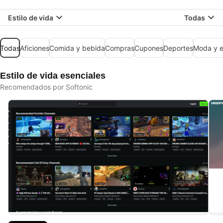
Estilo de vida
Todas
Todas
Aficiones
Comida y bebida
Compras
Cupones
Deportes
Moda y e
Estilo de vida esenciales
Recomendados por Softonic