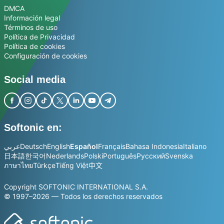
DMCA
Información legal
Términos de uso
Política de Privacidad
Política de cookies
Configuración de cookies
Social media
Softonic en:
عربي
Deutsch
English
Español
Français
Bahasa Indonesia
Italiano
日本語
한국어
Nederlands
Polski
Português
Русский
Svenska
ภาษาไทย
Türkçe
Tiếng Việt
中文
Copyright SOFTONIC INTERNATIONAL S.A.
© 1997–2026 — Todos los derechos reservados