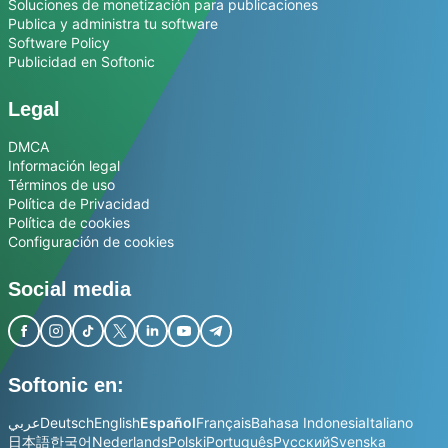
Soluciones de monetización para publicaciones
Publica y administra tu software
Software Policy
Publicidad en Softonic
Legal
DMCA
Información legal
Términos de uso
Política de Privacidad
Política de cookies
Configuración de cookies
Social media
Softonic en:
عربي
Deutsch
English
Español
Français
Bahasa Indonesia
Italiano
日本語
한국어
Nederlands
Polski
Português
Русский
Svenska