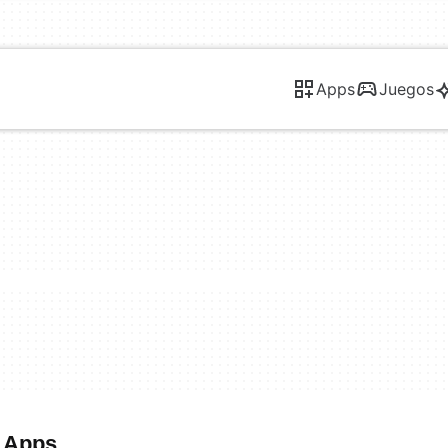
Apps
Juegos
b Apps