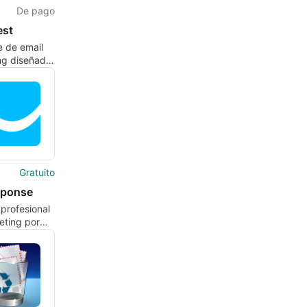
De pago
est
e de email
ng diseñado
ades del
o
ico.
Gratuito
sponse
 profesional
eting por
lectrónico y
ios web