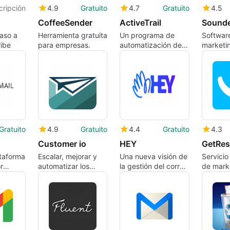
cripción
4.9
Gratuito
4.7
Gratuito
4.5
CoffeeSender
ActiveTrail
Sound
Paso a
Herramienta gratuita
Un programa de
Softwar
ibe
para empresas.
automatización de
marketi
correo electrónico
para las
para empresas de
necesid
todos los tamaños.
comerci
electrón
Gratuito
4.9
Gratuito
4.4
Gratuito
4.3
Customer io
HEY
GetRe
taforma
Escalar, mejorar y
Una nueva visión de
Servicio
r
automatizar los
la gestión del correo
de mark
ónico
anuncios del ciclo
electrónico
correo e
.
de vida del cliente.
seminar