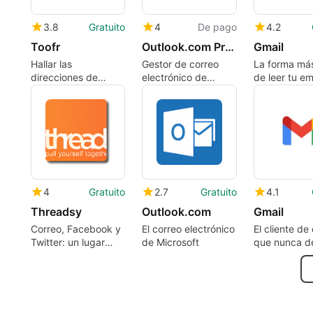
3.8
Gratuito
4
De pago
4.2
Toofr
Outlook.com Premium
Gmail
Hallar las
Gestor de correo
La forma más
direcciones de
electrónico de
de leer tu em
correo electrónico
Microsoft
móvil
correctas
4
Gratuito
2.7
Gratuito
4.1
Threadsy
Outlook.com
Gmail
Correo, Facebook y
El correo electrónico
El cliente de
Twitter: un lugar
de Microsoft
que nunca d
para todos
crecer