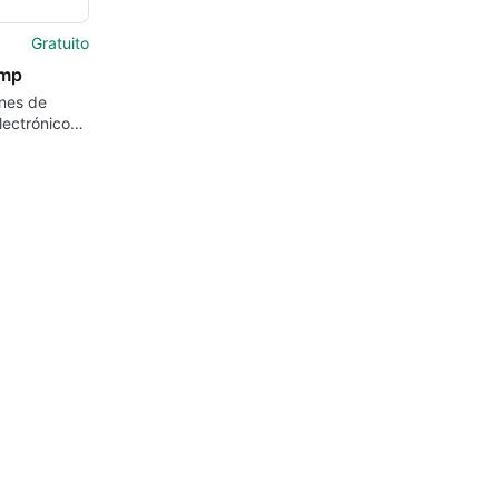
Gratuito
emp
ones de
lectrónico
 tirar