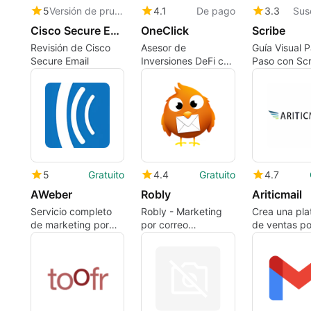
5
Versión de prueba
4.1
De pago
3.3
Sus
Cisco Secure Email
OneClick
Scribe
Revisión de Cisco
Asesor de
Guía Visual 
Secure Email
Inversiones DeFi con
Paso con Scr
IA
5
Gratuito
4.4
Gratuito
4.7
AWeber
Robly
Ariticmail
Servicio completo
Robly - Marketing
Crea una pla
de marketing por
por correo
de ventas po
correo electrónico y
electrónico de
correo electr
análisis.
próxima generación
que funcione