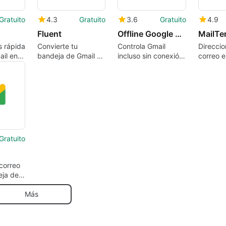
Gratuito
4.3
Gratuito
3.6
Gratuito
4.9
Fluent
Offline Google Mail
MailT
 rápida
Convierte tu
Controla Gmail
Direcci
ail en el
bandeja de Gmail en
incluso sin conexión
correo e
una red social
a Internet
de usar y
Gratuito
 correo
eja de
Más