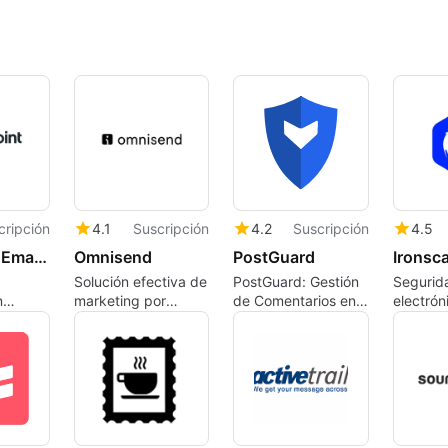
cripción
4.1
Suscripción
4.2
Suscripción
4.5
Forcepoint Email DLP
Omnisend
PostGuard
Ironsca
Solución efectiva de
PostGuard: Gestión
Segurid
n
marketing por
de Comentarios en
electrón
trónicos
correo electrónico y
Redes Sociales
con IA a
SMS