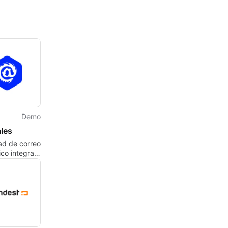
Demo
les
ad de correo
ico integral
daptativa