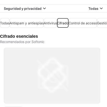
Seguridad y privacidad
Todas
Todas
Antispam y antiespías
Antivirus
Cifrado
Control de acceso
Gestió
Cifrado esenciales
Recomendados por Softonic