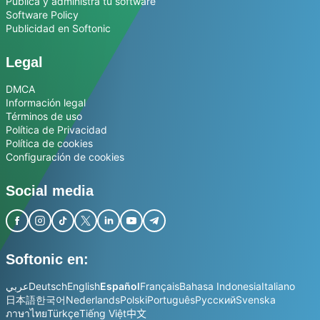
Publica y administra tu software
Software Policy
Publicidad en Softonic
Legal
DMCA
Información legal
Términos de uso
Política de Privacidad
Política de cookies
Configuración de cookies
Social media
Softonic en:
عربي
Deutsch
English
Español
Français
Bahasa Indonesia
Italiano
日本語
한국어
Nederlands
Polski
Português
Русский
Svenska
ภาษาไทย
Türkçe
Tiếng Việt
中文