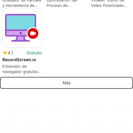
y Herramienta de
Proceso de
Vídeo Potenciado
Captura de Pantalla
Selección de
por IA
Personal
4.1
Gratuito
RecordScreen.io
Extensión de
navegador gratuita
para grabar actividad
de pantalla
Más