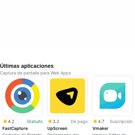
Últimas aplicaciones
Captura de pantalla para Web Apps
4.2
Gratuito
3.2
De pago
4.7
Suscripción
FastCapture
UpScreen
Vmaker
Grabador de Pantalla
Optimización del
Vmaker: Editor de