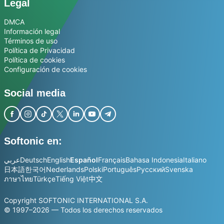
Legal
DMCA
Información legal
Términos de uso
Política de Privacidad
Política de cookies
Configuración de cookies
Social media
Softonic en:
عربي
Deutsch
English
Español
Français
Bahasa Indonesia
Italiano
日本語
한국어
Nederlands
Polski
Português
Русский
Svenska
ภาษาไทย
Türkçe
Tiếng Việt
中文
Copyright SOFTONIC INTERNATIONAL S.A.
© 1997–2026 — Todos los derechos reservados