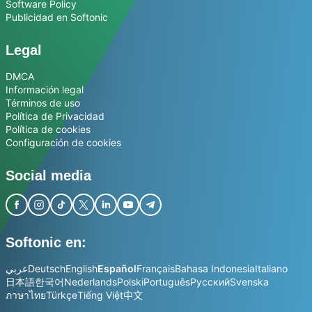
Software Policy
Publicidad en Softonic
Legal
DMCA
Información legal
Términos de uso
Política de Privacidad
Política de cookies
Configuración de cookies
Social media
Softonic en:
عربي
Deutsch
English
Español
Français
Bahasa Indonesia
Italiano
日本語
한국어
Nederlands
Polski
Português
Русский
Svenska
ภาษาไทย
Türkçe
Tiếng Việt
中文