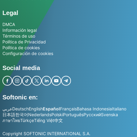
Legal
DMCA
Información legal
Términos de uso
Política de Privacidad
Política de cookies
Configuración de cookies
Social media
Softonic en:
عربي
Deutsch
English
Español
Français
Bahasa Indonesia
Italiano
日本語
한국어
Nederlands
Polski
Português
Русский
Svenska
ภาษาไทย
Türkçe
Tiếng Việt
中文
Copyright SOFTONIC INTERNATIONAL S.A.